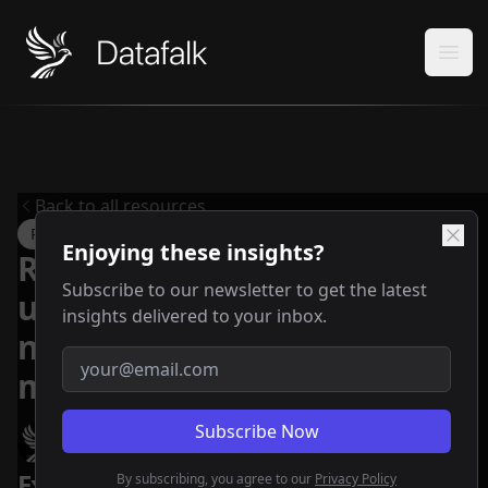
Datafalk
Ope
Back to all resources
Report - Strategy
Enjoying these insights?
Reconstruire les ports
Subscribe to our newsletter to get the latest
ukrainiens pour la relance
insights delivered to your inbox.
nationale et la stabilité
Email address
mondiale
Subscribe Now
Datafalk
June 2, 2025
Executive Summary (résumé)
By subscribing, you agree to our
Privacy Policy