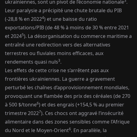
3
ukrainiennes, sont un pivot de l’économie nationale
.
Leur paralysie a précipité une chute brutale du PIB
4
(-28,8 % en 2022
) et une baisse du ratio
exportations/PIB (de 48 % à moins de 30 % entre 2021
5
et 2024
). La désorganisation du commerce maritime a
entraîné une redirection vers des alternatives
terrestres ou fluviales moins efficaces, aux
3
rendements quasi nuls
.
Les effets de cette crise ne s’arrêtent pas aux
frontières ukrainiennes. La guerre a gravement
perturbé les chaînes d’approvisionnement mondiales,
provoquant une flambée des prix des céréales (de 270
6
à 500 $/tonne
) et des engrais (+154,5 % au premier
7
trimestre 2022
). Ces chocs ont aggravé l’insécurité
alimentaire dans des zones sensibles comme l’Afrique
6
du Nord et le Moyen-Orient
. En parallèle, la