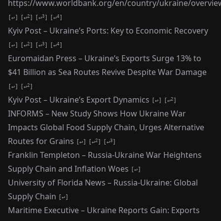
https://www.worldbank.org/en/country/ukraine/overvie
2
3
4
↩
↩
↩
↩
Kyiv Post – Ukraine’s Ports: Key to Economic Recovery
2
3
4
↩
↩
↩
↩
Euromaidan Press – Ukraine’s Exports Surge 13% to
$41 Billion as Sea Routes Revive Despite War Damage
2
↩
↩
Kyiv Post – Ukraine’s Export Dynamics
2
↩
↩
INFORMS – New Study Shows How Ukraine War
Impacts Global Food Supply Chain, Urges Alternative
Routes for Grains
2
3
↩
↩
↩
Franklin Templeton – Russia-Ukraine War Heightens
Supply Chain and Inflation Woes
↩
University of Florida News – Russia-Ukraine: Global
Supply Chain
↩
Maritime Executive – Ukraine Reports Gain: Exports